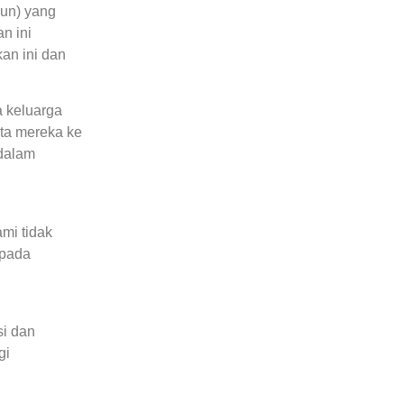
hun) yang
n ini
an ini dan
a keluarga
ta mereka ke
 dalam
mi tidak
 pada
si dan
gi