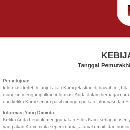
KEBIJ
Tanggal Pemutakhir
Persetujuan
Informasi terlebih lanjut akan Kami jelaskan di bawah ini, 
mungkin mengumpulkan informasi Anda dalam berbagai cara,
dan ketika Kami secara pasif mengumpulkan informasi dari Si
Informasi Yang Diminta
Ketika Anda hendak menggunakan Situs Kami sebagai user, ya
yang akan Kami minta seperti nama, alamat email, dan nomor