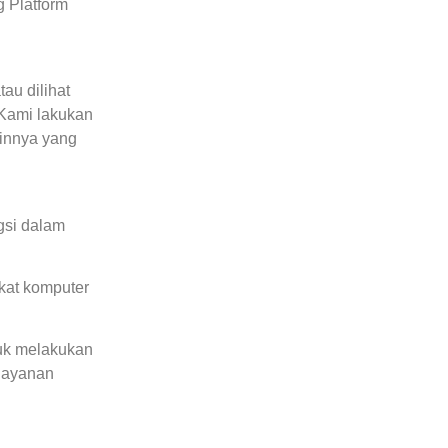
 Platform
au dilihat
 Kami lakukan
ainnya yang
gsi dalam
kat komputer
uk melakukan
 layanan