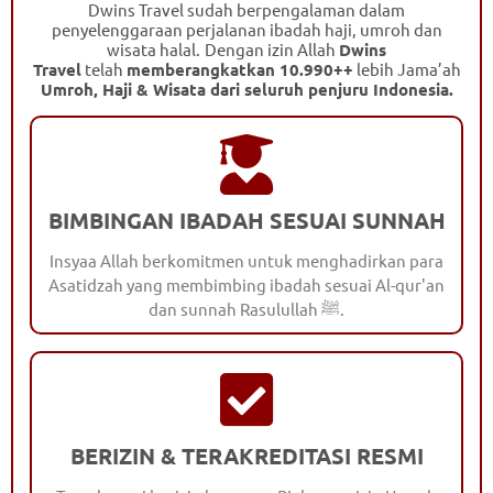
Dwins Travel sudah berpengalaman dalam
penyelenggaraan perjalanan ibadah haji, umroh dan
wisata halal.
Dengan izin Allah
Dwins
Travel
telah
memberangkatkan 10.990++
lebih Jama’ah
Umroh, Haji & Wisata dari seluruh penjuru Indonesia.
BIMBINGAN IBADAH SESUAI SUNNAH
Insyaa Allah berkomitmen untuk menghadirkan para
Asatidzah yang membimbing ibadah sesuai Al-qur'an
dan sunnah Rasulullah ﷺ.
BERIZIN & TERAKREDITASI RESMI