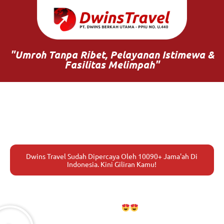
"Umroh Tanpa Ribet, Pelayanan Istimewa &
Fasilitas Melimpah"
UMROH+TURKI
TANPA RIBET !
Dwins Travel Sudah Dipercaya Oleh 10090+ Jama'ah Di
Indonesia. Kini Giliran Kamu!
Dwins Travel hadir untuk memberikan pelayanan terbaik
demi keamanan dan kenyamanan ibadah Kamu dan
Keluarga..