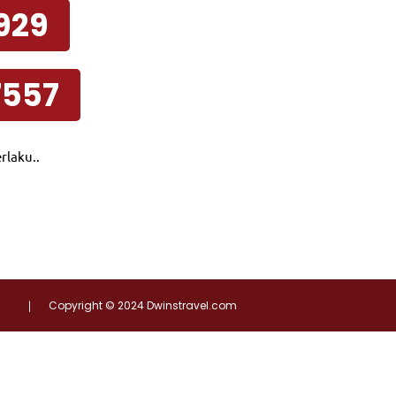
9929
7557
rlaku..
Copyright © 2024 Dwinstravel.com
|